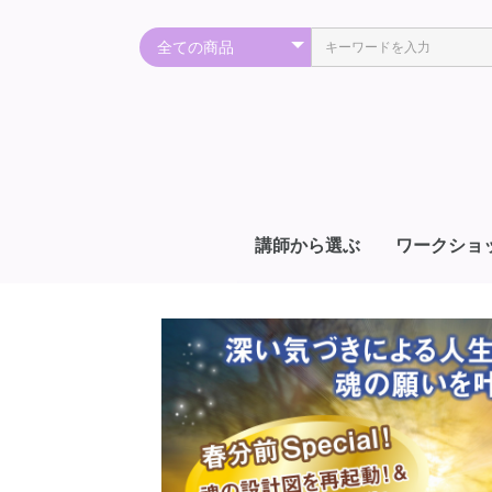
講師から選ぶ
ワークショ
秋谷光輝
朝倉裕美子
アセラン＆
アマナ=ユウコ
荒井千紘
飯島敬一
梅田尚宏
エル
Eluria（エルリア）
大野百合子
岡中瑠安(ルアン)
加藤展生
川端洋輔
川島伸介
神﨑哲
北道邦彦
香心華心明
Sayuri Ray（さゆり れ
咲泉光
Shaylee Mary（シェイ
純子
諏訪瑞昇
瀬知洋司
太陽系太
太陽系太＆AOI
智慧
寺澤貴子＆スグル
デボラ・シェイ
中村咲太
中村咲太＆小木戸利光
ナターシャ
並木良和
Neku
ネドじゅん
橋本和哉
橋本和哉さん＆智慧さ
深瀬啓介
ふみ
堀澤麻衣子
丸山修寛
海響(MIKI)
Miya-chan
女輝Masami
八重子
優花
ラルフィン
龍皇院蒼
過去行っていた講師
ア
あ
I
石
植
石
エ
エ
大
小
光
上
郷
郷
神
神
グ
黒
さ
齋
J
三
坂
S
さ
篠
生
ス
宗
寺
テ
富
ド
ト
中
中
N
バ
光
Hi
ブ
宝
星
菩
牧
マ
マ
マ
松
ま
美
保
山
夜
Y
横
吉
龍
龍
渡
-
YOKO（SO-ONE
い）
リー・マリー）
ん
R
郎
子
ー
ー
SPIRITUAL）