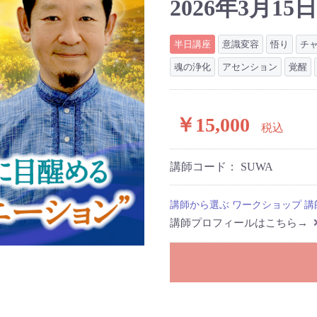
2026年3月15日
半日講座
意識変容
悟り
チ
魂の浄化
アセンション
覚醒
￥15,000
税込
講師コード：
SUWA
講師から選ぶ
ワークショップ
講
講師プロフィールはこちら→