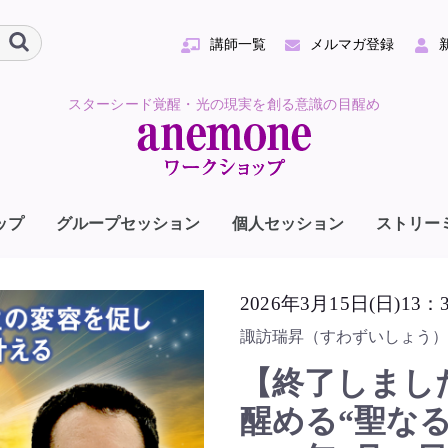
講師一覧
メルマガ登録
スターシード覚醒・光の現実を創る意識の目醒め
ップ
グループセッション
個人セッション
ストリー
ダモちゃん＆
やの
ZUMI
井数俊
田祐太
井数俊
リコ・ロウ
リナ
沢貞敦
原大典
一
妻淳子
坪聖史
坪玲子
惟白鷹
崎哲
レゴリー・サリバン
木ユキ・栗原布美子
かおゆみ
藤忠行
UN AMANTO
枝英彦
の上零さん×白川太
unny（サニー）
やのりこ
﨑崇
観院捨名
ピリチュアルakiko
源
澤貴子
リー・ サイモンズ
一弘
ルフィニスト篤・綾
レイシー・アッシュ
村凰伯
島由美子
ORIKO
ーンサイド好美
ファミリー
romi
ライアン・シャイダ
条星来
乃宮千聖
提サーシャ
季＆Sunny
ーガレット・ロジャ
スター・ゲート
スター・ゲート
田純
ありん
月結
江邦夫
内 要
明ケノヲト
OKO∞
河サラ
田江里
音（りゅうね）
依〜Roy
辺しずか
2026年3月15日(日)13：
ayKanonさん
医師
ス
諏訪瑞昇（すわずいしょう）
【終了しまし
醒める“聖な