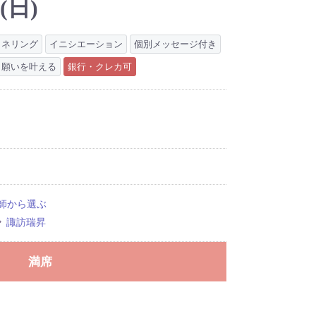
(日)
ャネリング
イニシエーション
個別メッセージ付き
願いを叶える
銀行・クレカ可
師から選ぶ
諏訪瑞昇
満席