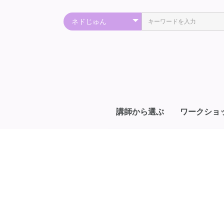
講師から選ぶ
ワークショ
秋谷光輝
朝倉裕美子
アセラン＆
アマナ=ユウコ
荒井千紘
飯島敬一
梅田尚宏
エル
Eluria（エルリア）
大野百合子
岡中瑠安(ルアン)
加藤展生
川端洋輔
川島伸介
神﨑哲
北道邦彦
香心華心明
Sayuri Ray（さゆり れ
咲泉光
Shaylee Mary（シェイ
純子
諏訪瑞昇
瀬知洋司
太陽系太
太陽系太＆AOI
智慧
寺澤貴子＆スグル
デボラ・シェイ
中村咲太
中村咲太＆小木戸利光
ナターシャ
並木良和
Neku
ネドじゅん
橋本和哉
橋本和哉さん＆智慧さ
深瀬啓介
ふみ
堀澤麻衣子
丸山修寛
海響(MIKI)
Miya-chan
女輝Masami
八重子
優花
ラルフィン
龍皇院蒼
過去行っていた講師
ア
あ
I
石
植
石
エ
エ
大
小
光
上
郷
郷
神
神
グ
黒
さ
齋
J
三
坂
S
さ
篠
生
ス
宗
寺
テ
富
ド
ト
中
中
N
バ
光
Hi
ブ
宝
星
菩
牧
マ
マ
マ
松
ま
美
保
山
夜
Y
横
吉
龍
龍
渡
-
YOKO（SO-ONE
い）
リー・マリー）
ん
R
郎
子
ー
ー
SPIRITUAL）