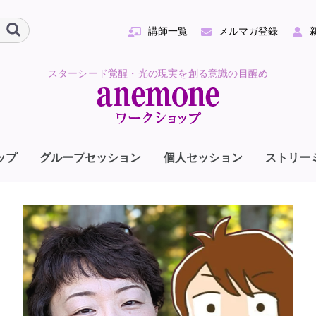
講師一覧
メルマガ登録
スターシード覚醒・光の現実を創る意識の目醒め
ップ
グループセッション
個人セッション
ストリー
ダモちゃん＆
やの
ZUMI
井数俊
田祐太
井数俊
リコ・ロウ
リナ
沢貞敦
原大典
一
妻淳子
坪聖史
坪玲子
惟白鷹
崎哲
レゴリー・サリバン
木ユキ・栗原布美子
かおゆみ
藤忠行
UN AMANTO
枝英彦
の上零さん×白川太
unny（サニー）
やのりこ
﨑崇
観院捨名
ピリチュアルakiko
源
澤貴子
リー・ サイモンズ
一弘
ルフィニスト篤・綾
レイシー・アッシュ
村凰伯
島由美子
ORIKO
ーンサイド好美
ファミリー
romi
ライアン・シャイダ
条星来
乃宮千聖
提サーシャ
季＆Sunny
ーガレット・ロジャ
スター・ゲート
スター・ゲート
田純
ありん
月結
江邦夫
内 要
明ケノヲト
OKO∞
河サラ
田江里
音（りゅうね）
依〜Roy
辺しずか
ayKanonさん
医師
ス