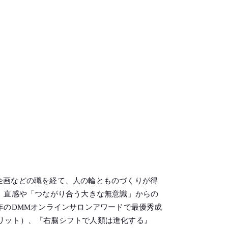
企画などの職を経て、人の輪とものづくりが得
り、直感や「つながり合う大きな無意識」からの
年のDMMオンラインサロンアワードで最優秀成
リット）、『右脳シフトで人類は進化する』