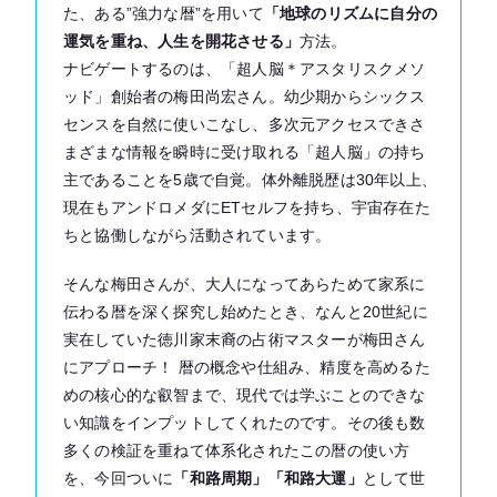
た、ある”強力な暦”を用いて
「地球のリズムに自分の
運気を重ね、人生を開花させる」
方法。
ナビゲートするのは、「超人脳＊アスタリスクメソ
ッド」創始者の梅田尚宏さん。幼少期からシックス
センスを自然に使いこなし、多次元アクセスできさ
まざまな情報を瞬時に受け取れる「超人脳」の持ち
主であることを5歳で自覚。体外離脱歴は30年以上、
現在もアンドロメダにETセルフを持ち、宇宙存在た
ちと協働しながら活動されています。
そんな梅田さんが、大人になってあらためて家系に
伝わる暦を深く探究し始めたとき、なんと20世紀に
実在していた徳川家末裔の占術マスターが梅田さん
にアプローチ！ 暦の概念や仕組み、精度を高めるた
めの核心的な叡智まで、現代では学ぶことのできな
い知識をインプットしてくれたのです。その後も数
多くの検証を重ねて体系化されたこの暦の使い方
を、今回ついに
「和路周期」「和路大運」
として世