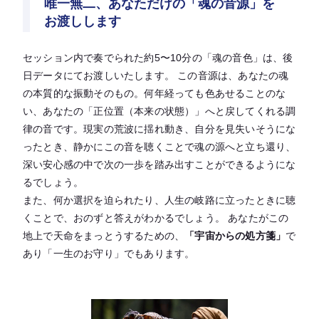
唯一無二、あなただけの「魂の音源」を
お渡しします
セッション内で奏でられた約5〜10分の「魂の音色」は、後
日データにてお渡しいたします。 この音源は、あなたの魂
の本質的な振動そのもの。何年経っても色あせることのな
い、あなたの「正位置（本来の状態）」へと戻してくれる調
律の音です。現実の荒波に揺れ動き、自分を見失いそうにな
ったとき、静かにこの音を聴くことで魂の源へと立ち還り、
深い安心感の中で次の一歩を踏み出すことができるようにな
るでしょう。
また、何か選択を迫られたり、人生の岐路に立ったときに聴
くことで、おのずと答えがわかるでしょう。 あなたがこの
地上で天命をまっとうするための、
「宇宙からの処方箋」
で
あり「一生のお守り」でもあります。