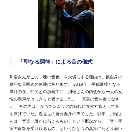
「聖なる調律」による音の儀式
川端さんがこの「魂の音色」を大切にする理由は、彼自身の
劇的な目醒めの体験にあります。 2019年、平成最後となる
満月の夜。仲間との演奏中に、川端さんの内側から一人の女
性の歌声がはっきりと響きました。 「真実の音を奏でなさ
い」 その声は、かつてレムリアの時代に女性神官として音
を捧げていた、過去世の自分自身の声でした。以来、川端さ
んは「音楽＝誰かに与えるもの」という概念から、「音＝宇
宙の叡智を受け取るもの」というひとつの真実にたどり着い