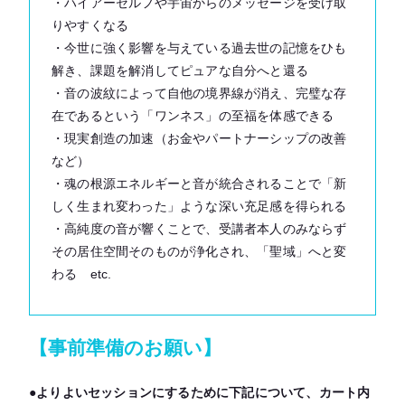
・ハイアーセルフや宇宙からのメッセージを受け取
りやすくなる
・今世に強く影響を与えている過去世の記憶をひも
解き、課題を解消してピュアな自分へと還る
・音の波紋によって自他の境界線が消え、完璧な存
在であるという「ワンネス」の至福を体感できる
・現実創造の加速（お金やパートナーシップの改善
など）
・魂の根源エネルギーと音が統合されることで「新
しく生まれ変わった」ような深い充足感を得られる
・高純度の音が響くことで、受講者本人のみならず
その居住空間そのものが浄化され、「聖域」へと変
わる etc.
【事前準備のお願い】
●よりよいセッションにするために下記について、カート内