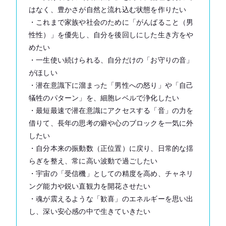
はなく、豊かさが自然と流れ込む状態を作りたい
・これまで家族や社会のために「がんばること（男
性性）」を優先し、自分を後回しにした生き方をや
めたい
・一生使い続けられる、自分だけの「お守りの音」
がほしい
・潜在意識下に溜まった「男性への怒り」や「自己
犠牲のパターン」を、細胞レベルで浄化したい
・最短最速で潜在意識にアクセスする「音」の力を
借りて、長年の思考の癖や心のブロックを一気に外
したい
・自分本来の振動数（正位置）に戻り、日常的な揺
らぎを整え、常に高い波動で過ごしたい
・宇宙の「受信機」としての精度を高め、チャネリ
ング能力や鋭い直観力を開花させたい
・魂が震えるような「歓喜」のエネルギーを思い出
し、深い安心感の中で生きていきたい