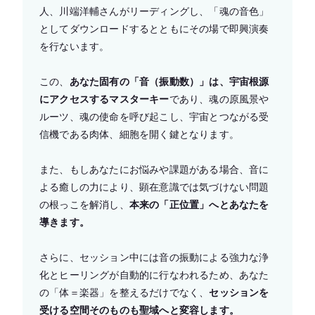
人、川端洋輔さんがリーディングし、「魂の音色」
としてダウンロードするとともにその場で即興演奏
を行ないます。
この、
あなた固有の「音（振動数）」は、宇宙根源
にアクセスするマスターキー
であり、魂の原風景や
ルーツ、魂の使命を呼び起こし、宇宙とつながる受
信機である肉体、細胞を開く鍵となります。
また、もしあなたにお悩みや課題がある場合、音に
よる癒しの力により、顕在意識では気づけない問題
の根っこを解消し、
本来の「正位置」へとあなたを
導きます。
さらに、セッション中には音の振動による強力な浄
化とヒーリングが自動的に行なわれるため、あなた
の「体＝楽器」を整えるだけでなく、
セッションを
受ける空間そのものも聖域へと変容します。