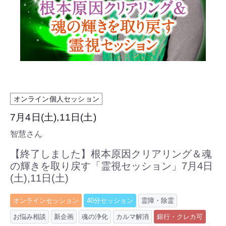
オンライン個人セッション
7月4日(土),11日(土)
智慧さん
【終了しました】根本原因クリアリング＆魂
の輝きを取り戻す「霊視セッション」7月4日
(土),11日(土)
オンラインセッション
40分セッション
霊障・除霊
お悩み相談
新企画
魂の浄化
カルマ解消
銀行・クレカ可