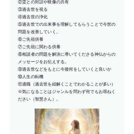
②霊との対話や映像の共有
③過去世を視る
④過去世の浄化
⑤過去世での出来事を理解してもらうことで今世の
問題を改善していく。
⑥ご先祖供養
⑦ご先祖に関わる供養
⑧相談者の問題を解決に導いてくださる神仏からの
メッセージをお伝えする。
⑨過去世などをもとに今後何をしていくと良いか
⑩人生の転機
⑪適職（過去世を紐解くことでわかることが多い）
※気になることはジャンルを問わず何でもお尋ねく
ださい（智慧さん）。